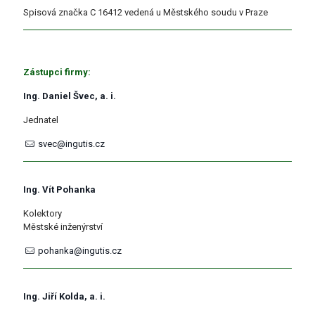
Spisová značka C 16412 vedená u Městského soudu v Praze
Zástupci firmy:
Ing. Daniel Švec, a. i.
Jednatel
svec@ingutis.cz
Ing. Vít Pohanka
Kolektory
Městské inženýrství
pohanka@ingutis.cz
Ing. Jiří Kolda, a. i.