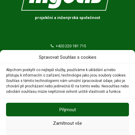
projekční a inženýrská společnost
+420 220 181 715
ingutis@ingutis.cz
Spravovat Souhlas s cookies
INGUTIS, spol. s r.o.
Abychom poskytli co nejlepší služby, používáme k ukládání a/nebo
přístupu k informacím o zařízení, technologie jako jsou soubory cookies.
Thákurova 676/3
Souhlas s těmito technologiemi nám umožní zpracovávat údaje, jako je
160 00 Praha 6 – Dejvice
chování při procházení nebo jedinečná ID na tomto webu. Nesouhlas nebo
odvolání souhlasu může nepříznivě ovlivnit určité vlastnosti a funkce.
Přijmout
Zamítnout vše