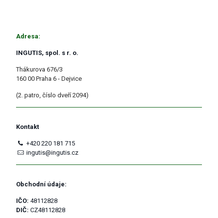
Adresa:
INGUTIS, spol. s r. o.
Thákurova 676/3
160 00 Praha 6 - Dejvice
(2. patro, číslo dveří 2094)
Kontakt
+420 220 181 715
ingutis@ingutis.cz
Obchodní údaje:
IČO:
48112828
DIČ:
CZ48112828