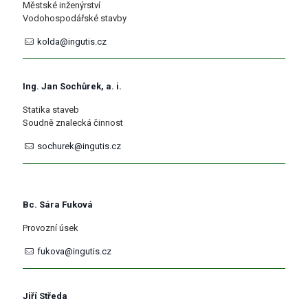
Městské inženýrství
Vodohospodářské stavby
kolda@ingutis.cz
Ing. Jan Sochůrek, a. i.
Statika staveb
Soudně znalecká činnost
sochurek@ingutis.cz
Bc. Sára Fuková
Provozní úsek
fukova@ingutis.cz
Jiří Středa