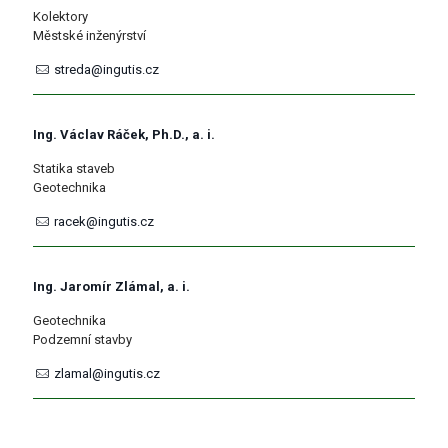
Kolektory
Městské inženýrství
streda@ingutis.cz
Ing. Václav Ráček, Ph.D., a. i.
Statika staveb
Geotechnika
racek@ingutis.cz
Ing. Jaromír Zlámal, a. i.
Geotechnika
Podzemní stavby
zlamal@ingutis.cz