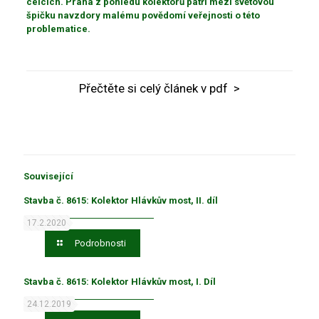
celcích. Praha z pohledu kolektorů patří mezi světovou
špičku navzdory malému povědomí veřejnosti o této
problematice.
Přečtěte si celý článek v pdf >
Související
Stavba č. 8615: Kolektor Hlávkův most, II. díl
17.2.2020
Podrobnosti
Stavba č. 8615: Kolektor Hlávkův most, I. Díl
24.12.2019