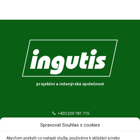
projekční a inženýrská společnost
+420 220 181 715
ingutis@ingutis.cz
Spravovat Souhlas s cookies
INGUTIS, spol. s r.o.
Abychom poskytli co nejlepší služby, používáme k ukládání a/nebo