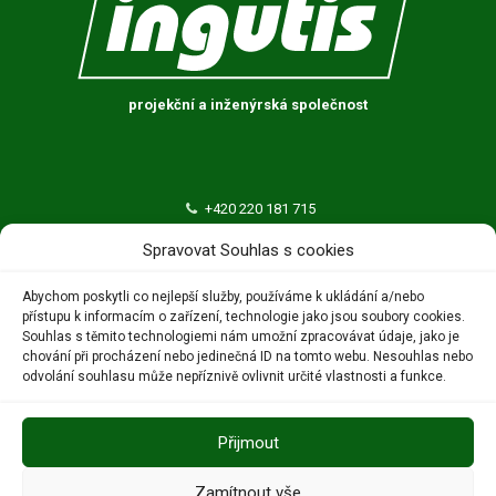
projekční a inženýrská společnost
+420 220 181 715
ingutis@ingutis.cz
Spravovat Souhlas s cookies
INGUTIS, spol. s r.o.
Abychom poskytli co nejlepší služby, používáme k ukládání a/nebo
přístupu k informacím o zařízení, technologie jako jsou soubory cookies.
Thákurova 676/3
Souhlas s těmito technologiemi nám umožní zpracovávat údaje, jako je
160 00 Praha 6 – Dejvice
chování při procházení nebo jedinečná ID na tomto webu. Nesouhlas nebo
odvolání souhlasu může nepříznivě ovlivnit určité vlastnosti a funkce.
Přijmout
Zamítnout vše