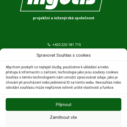
projekční a inženýrská společnost
+420 220 181 715
ingutis@ingutis.cz
Spravovat Souhlas s cookies
INGUTIS, spol. s r.o.
Abychom poskytli co nejlepší služby, používáme k ukládání a/nebo
přístupu k informacím o zařízení, technologie jako jsou soubory cookies.
Thákurova 676/3
Souhlas s těmito technologiemi nám umožní zpracovávat údaje, jako je
160 00 Praha 6 – Dejvice
chování při procházení nebo jedinečná ID na tomto webu. Nesouhlas nebo
odvolání souhlasu může nepříznivě ovlivnit určité vlastnosti a funkce.
Přijmout
Zamítnout vše