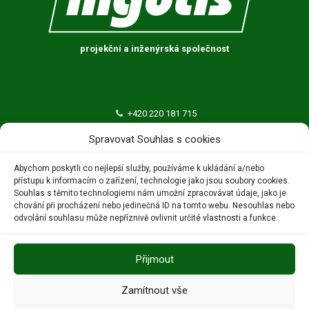
projekční a inženýrská společnost
+420 220 181 715
ingutis@ingutis.cz
Spravovat Souhlas s cookies
INGUTIS, spol. s r.o.
Abychom poskytli co nejlepší služby, používáme k ukládání a/nebo
přístupu k informacím o zařízení, technologie jako jsou soubory cookies.
Thákurova 676/3
Souhlas s těmito technologiemi nám umožní zpracovávat údaje, jako je
160 00 Praha 6 – Dejvice
chování při procházení nebo jedinečná ID na tomto webu. Nesouhlas nebo
odvolání souhlasu může nepříznivě ovlivnit určité vlastnosti a funkce.
Přijmout
Zamítnout vše