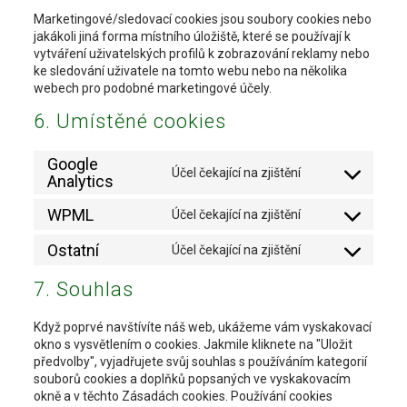
Marketingové/sledovací cookies jsou soubory cookies nebo
jakákoli jiná forma místního úložiště, které se používají k
vytváření uživatelských profilů k zobrazování reklamy nebo
ke sledování uživatele na tomto webu nebo na několika
webech pro podobné marketingové účely.
6. Umístěné cookies
Google
Účel čekající na zjištění
Consent
Analytics
to
WPML
service
Účel čekající na zjištění
Consent
google-
to
analytics
Ostatní
Účel čekající na zjištění
service
Consent
wpml
to
7. Souhlas
service
ostatn�
Když poprvé navštívíte náš web, ukážeme vám vyskakovací
okno s vysvětlením o cookies. Jakmile kliknete na "Uložit
předvolby", vyjadřujete svůj souhlas s používáním kategorií
souborů cookies a doplňků popsaných ve vyskakovacím
okně a v těchto Zásadách cookies. Používání cookies